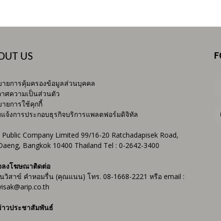
F
OUT US
ายการคุ้มครองข้อมูลส่วนบุคคล
าศความเป็นส่วนตัว
ายการใช้คุกกี้
บแจ้งการประกอบธุรกิจบริการแพลตฟอร์มดิจิทัล
 Public Company Limited 99/16-20 Ratchadapisek Road,
Daeng, Bangkok 10400 Thailand Tel : 0-2642-3400
จลงโฆษณาติดต่อ
ันวิสาข์ คำหอมรื่น (คุณแนน) โทร. 08-1668-2221 หรือ email :
isak@arip.co.th
่าวประชาสัมพันธ์