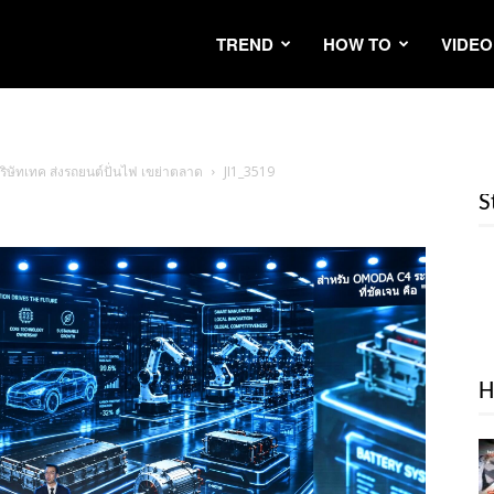
TREND
HOW TO
VIDEO
 บริษัทเทค ส่งรถยนต์ปั่นไฟ เขย่าตลาด
JI1_3519
S
H