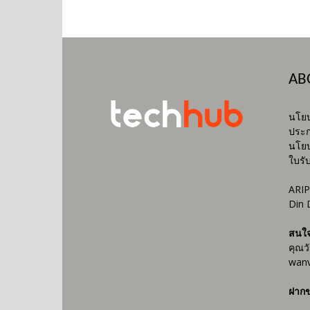
AB
นโยบ
ประก
นโยบ
ใบรั
ARIP
Din 
สนใ
คุณว
wanv
ฝากข