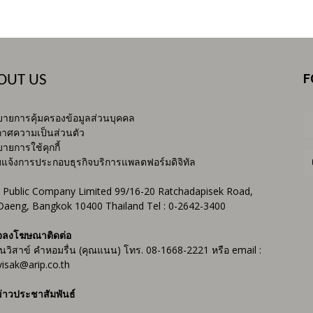
F
OUT US
ายการคุ้มครองข้อมูลส่วนบุคคล
าศความเป็นส่วนตัว
ายการใช้คุกกี้
บแจ้งการประกอบธุรกิจบริการแพลตฟอร์มดิจิทัล
 Public Company Limited 99/16-20 Ratchadapisek Road,
Daeng, Bangkok 10400 Thailand Tel : 0-2642-3400
จลงโฆษณาติดต่อ
ันวิสาข์ คำหอมรื่น (คุณแนน) โทร. 08-1668-2221 หรือ email :
isak@arip.co.th
่าวประชาสัมพันธ์