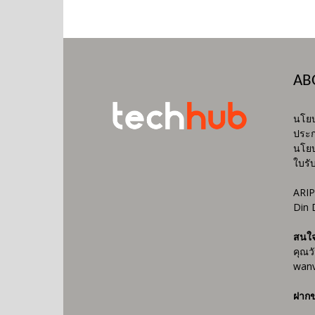
AB
นโยบ
ประก
นโยบ
ใบรั
ARIP
Din 
สนใ
คุณว
wanv
ฝากข