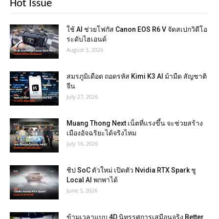
Hot Issue
ใช้ AI ช่วยโฟกัส Canon EOS R6 V จัดสเปกวิดีโอ
ระดับไฮเอนด์
August 3, 2026
สมรภูมิเดือด ถอดรหัส Kimi K3 AI ม้ามืด สัญชาติ
จีน
July 27, 2026
Muang Thong Next เน็ตที่แรงขึ้น จะช่วยสร้าง
เมืองอัจฉริยะได้จริงไหม
July 16, 2026
ชิป SoC ตัวใหม่ เปิดตัว Nvidia RTX Spark ชู
Local AI พกพาได้
June 5, 2026
ข้ามเวลาแบบ 4D นิทรรศการเสมือนจริง Better