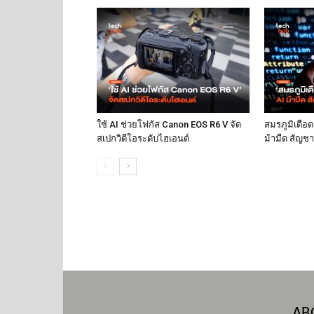
ใช้ AI ช่วยโฟกัส Canon EOS R6 V จัด
สมรภูมิเดือด
สเปกวิดีโอระดับไฮเอนด์
ม้ามืด สัญชา
AB