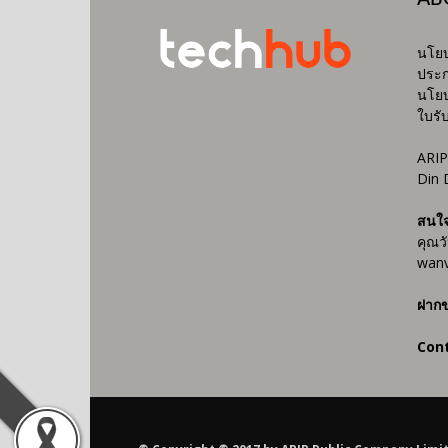
นโยบ
ประก
นโยบ
ใบรั
ARIP
Din 
สนใ
คุณว
wanv
ฝากข
Con