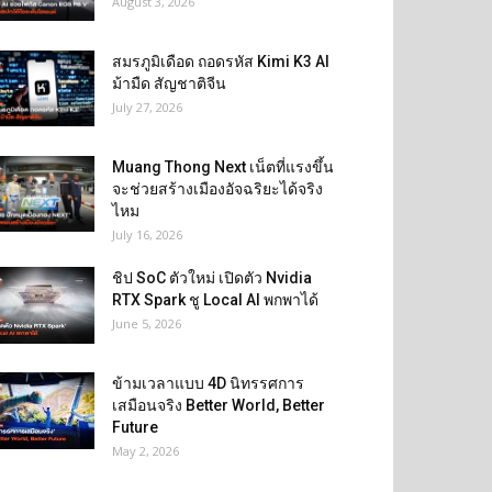
August 3, 2026
สมรภูมิเดือด ถอดรหัส Kimi K3 AI
ม้ามืด สัญชาติจีน
July 27, 2026
Muang Thong Next เน็ตที่แรงขึ้น
จะช่วยสร้างเมืองอัจฉริยะได้จริง
ไหม
July 16, 2026
ชิป SoC ตัวใหม่ เปิดตัว Nvidia
RTX Spark ชู Local AI พกพาได้
June 5, 2026
ข้ามเวลาแบบ 4D นิทรรศการ
เสมือนจริง Better World, Better
Future
May 2, 2026