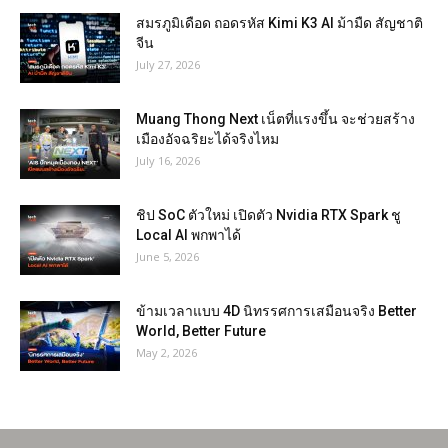
สมรภูมิเดือด ถอดรหัส Kimi K3 AI ม้ามืด สัญชาติ
จีน
July 27, 2026
Muang Thong Next เน็ตที่แรงขึ้น จะช่วยสร้าง
เมืองอัจฉริยะได้จริงไหม
July 16, 2026
ชิป SoC ตัวใหม่ เปิดตัว Nvidia RTX Spark ชู
Local AI พกพาได้
June 5, 2026
ข้ามเวลาแบบ 4D นิทรรศการเสมือนจริง Better
World, Better Future
May 2, 2026