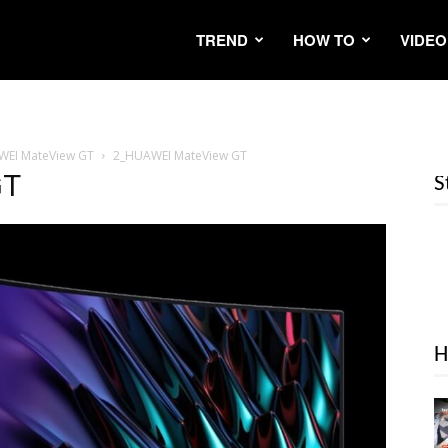
TREND
HOW TO
VIDEO
AWEI MateView GT
2_HUAWEI MateView GT
GT
S
H