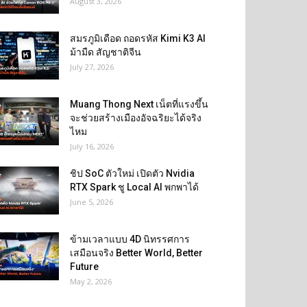
August 3, 2026
สมรภูมิเดือด ถอดรหัส Kimi K3 AI
ม้ามืด สัญชาติจีน
July 27, 2026
Muang Thong Next เน็ตที่แรงขึ้น
จะช่วยสร้างเมืองอัจฉริยะได้จริง
ไหม
July 16, 2026
ชิป SoC ตัวใหม่ เปิดตัว Nvidia
RTX Spark ชู Local AI พกพาได้
June 5, 2026
ข้ามเวลาแบบ 4D นิทรรศการ
เสมือนจริง Better World, Better
Future
May 2, 2026