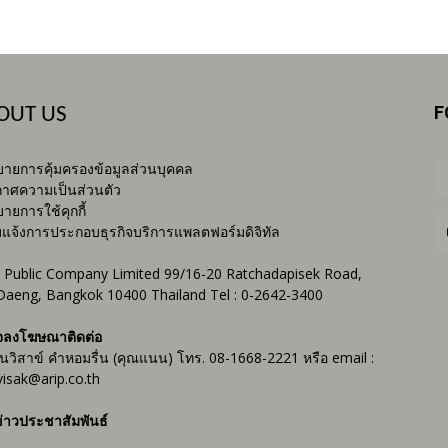
F
OUT US
ายการคุ้มครองข้อมูลส่วนบุคคล
าศความเป็นส่วนตัว
ายการใช้คุกกี้
บแจ้งการประกอบธุรกิจบริการแพลตฟอร์มดิจิทัล
 Public Company Limited 99/16-20 Ratchadapisek Road,
Daeng, Bangkok 10400 Thailand Tel : 0-2642-3400
จลงโฆษณาติดต่อ
ันวิสาข์ คำหอมรื่น (คุณแนน) โทร. 08-1668-2221 หรือ email :
isak@arip.co.th
่าวประชาสัมพันธ์