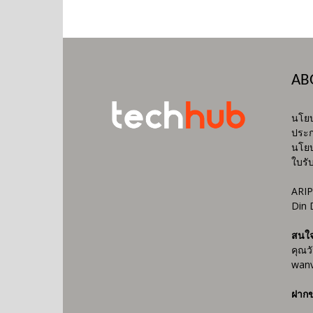
AB
นโยบ
ประก
นโยบ
ใบรั
ARIP
Din 
สนใ
คุณว
wanv
ฝากข