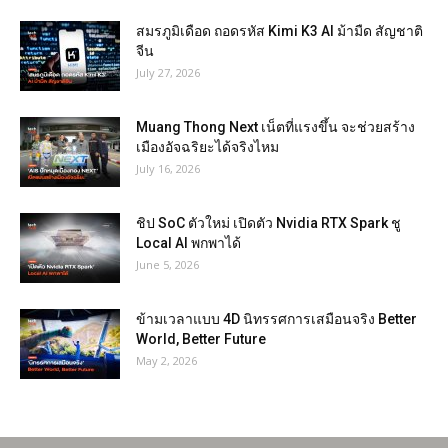
สมรภูมิเดือด ถอดรหัส Kimi K3 AI ม้ามืด สัญชาติ
จีน
July 27, 2026
Muang Thong Next เน็ตที่แรงขึ้น จะช่วยสร้าง
เมืองอัจฉริยะได้จริงไหม
July 16, 2026
ชิป SoC ตัวใหม่ เปิดตัว Nvidia RTX Spark ชู
Local AI พกพาได้
June 5, 2026
ข้ามเวลาแบบ 4D นิทรรศการเสมือนจริง Better
World, Better Future
May 2, 2026