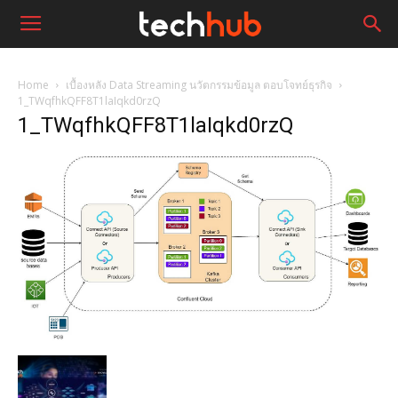
Home
เบื้องหลัง Data Streaming นวัตกรรมข้อมูล ตอบโจทย์ธุรกิจ
1_TWqfhkQFF8T1laIqkd0rzQ
1_TWqfhkQFF8T1laIqkd0rzQ