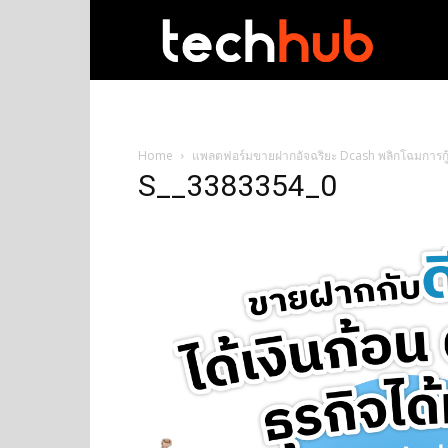
techhub
Home
แพลตฟอร์มขายฝากอัจฉริยะ Dcash พลิกโฉมการกู้
S__3383354_0