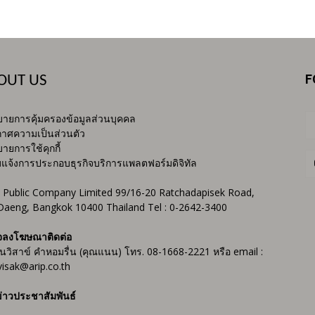
F
OUT US
ายการคุ้มครองข้อมูลส่วนบุคคล
าศความเป็นส่วนตัว
ายการใช้คุกกี้
บแจ้งการประกอบธุรกิจบริการแพลตฟอร์มดิจิทัล
 Public Company Limited 99/16-20 Ratchadapisek Road,
Daeng, Bangkok 10400 Thailand Tel : 0-2642-3400
จลงโฆษณาติดต่อ
ันวิสาข์ คำหอมรื่น (คุณแนน) โทร. 08-1668-2221 หรือ email :
isak@arip.co.th
่าวประชาสัมพันธ์