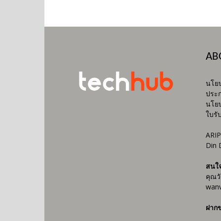
AB
นโยบ
ประก
นโยบ
ใบรั
ARIP
Din 
สนใ
คุณว
wanv
ฝากข