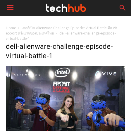
Home
เดลล์เปิด Alienware Challenge Episode: Virtual Battle ศึก VR
eSport ครั้งแรกของประเทศไทย
dell-alienware-challenge-episode-
virtual-battle-1
dell-alienware-challenge-episode-
virtual-battle-1