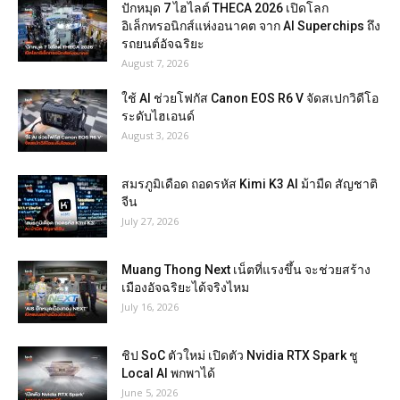
ปักหมุด 7 ไฮไลต์ THECA 2026 เปิดโลก
อิเล็กทรอนิกส์แห่งอนาคต จาก AI Superchips ถึง
รถยนต์อัจฉริยะ
August 7, 2026
ใช้ AI ช่วยโฟกัส Canon EOS R6 V จัดสเปกวิดีโอ
ระดับไฮเอนด์
August 3, 2026
สมรภูมิเดือด ถอดรหัส Kimi K3 AI ม้ามืด สัญชาติ
จีน
July 27, 2026
Muang Thong Next เน็ตที่แรงขึ้น จะช่วยสร้าง
เมืองอัจฉริยะได้จริงไหม
July 16, 2026
ชิป SoC ตัวใหม่ เปิดตัว Nvidia RTX Spark ชู
Local AI พกพาได้
June 5, 2026