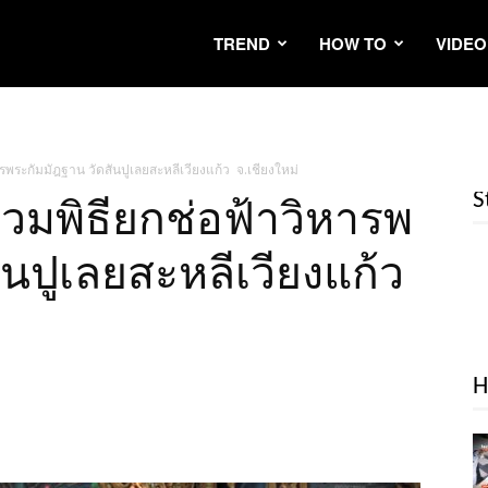
TREND
HOW TO
VIDEO
ารพระกัมมัฎฐาน วัดสันปูเลยสะหลีเวียงแก้ว จ.เชียงใหม่
S
่วมพิธียกช่อฟ้าวิหารพ
ันปูเลยสะหลีเวียงแก้ว
H