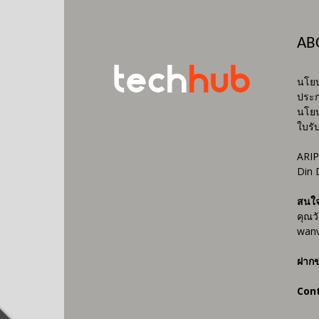
AB
นโยบ
ประก
นโยบ
ใบรั
ARIP
Din 
สนใ
คุณว
wanv
ฝากข
Con