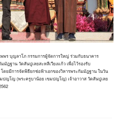
ณนพพร บุญลาโภ กรรมการผู้จัดการใหญ่ ร่วมกับธนาคาร
มัฎฐาน วัดสันปูเลยสะหลีเวียงแก้ว เพื่อไว้รองรับ
 โดยมีการจัดพิธียกช่อฟ้าเอกของวิหารพระกัมมัฎฐาน ในวัน
เขมปญโญ (พระครูบาน้อย เขมปญโญ) เจ้าอาวาส วัดสันปูเลย
 2562