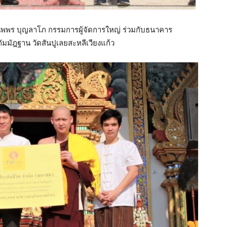
ณนพพร บุญลาโภ กรรมการผู้จัดการใหญ่ ร่วมกับธนาคาร
มมัฎฐาน วัดสันปูเลยสะหลีเวียงแก้ว