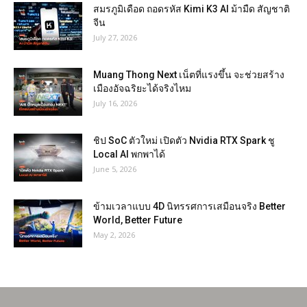
สมรภูมิเดือด ถอดรหัส Kimi K3 AI ม้ามืด สัญชาติ
จีน
July 27, 2026
Muang Thong Next เน็ตที่แรงขึ้น จะช่วยสร้าง
เมืองอัจฉริยะได้จริงไหม
July 16, 2026
ชิป SoC ตัวใหม่ เปิดตัว Nvidia RTX Spark ชู
Local AI พกพาได้
June 5, 2026
ข้ามเวลาแบบ 4D นิทรรศการเสมือนจริง Better
World, Better Future
May 2, 2026