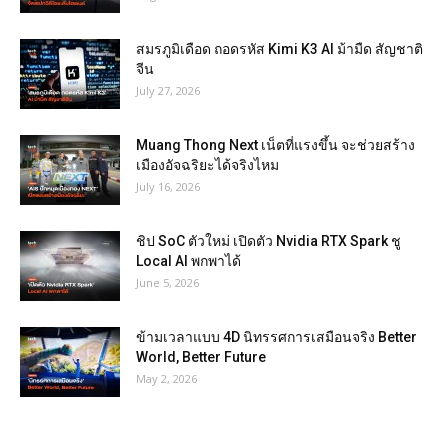
สมรภูมิเดือด ถอดรหัส Kimi K3 AI ม้ามืด สัญชาติ
จีน
July 27, 2026
Muang Thong Next เน็ตที่แรงขึ้น จะช่วยสร้าง
เมืองอัจฉริยะได้จริงไหม
July 16, 2026
ชิป SoC ตัวใหม่ เปิดตัว Nvidia RTX Spark ชู
Local AI พกพาได้
June 5, 2026
ข้ามเวลาแบบ 4D นิทรรศการเสมือนจริง Better
World, Better Future
May 2, 2026