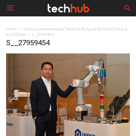
Home
เอสไอเอส บุกตลาดหุ่นยนต์ โคบอท จับมือ ดูบอท ผู้นำระดับโลกขยาย
ตลาดในไทย
S__27959454
S__27959454