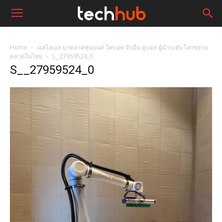
Home
เอสไอเอส บุกตลาดหุ่นยนต์ โคบอท จับมือ ดูบอท ผู้นำระดับโลกขยาย
ตลาดในไทย
S__27959524_0
S__27959524_0