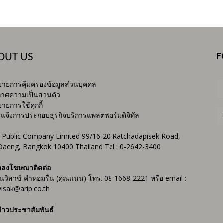
F
OUT US
ายการคุ้มครองข้อมูลส่วนบุคคล
าศความเป็นส่วนตัว
ายการใช้คุกกี้
บแจ้งการประกอบธุรกิจบริการแพลตฟอร์มดิจิทัล
 Public Company Limited 99/16-20 Ratchadapisek Road,
Daeng, Bangkok 10400 Thailand Tel : 0-2642-3400
จลงโฆษณาติดต่อ
ันวิสาข์ คำหอมรื่น (คุณแนน) โทร. 08-1668-2221 หรือ email :
isak@arip.co.th
่าวประชาสัมพันธ์