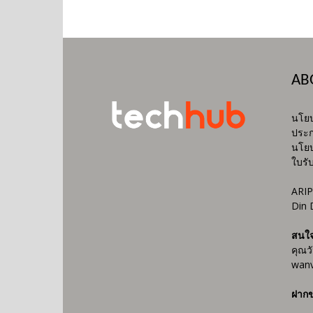
AB
นโยบ
ประก
นโยบ
ใบรั
ARIP
Din 
สนใ
คุณว
wanv
ฝากข