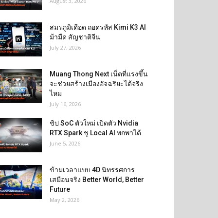
August 3, 2026
สมรภูมิเดือด ถอดรหัส Kimi K3 AI
ม้ามืด สัญชาติจีน
July 27, 2026
Muang Thong Next เน็ตที่แรงขึ้น
จะช่วยสร้างเมืองอัจฉริยะได้จริง
ไหม
July 16, 2026
ชิป SoC ตัวใหม่ เปิดตัว Nvidia
RTX Spark ชู Local AI พกพาได้
June 5, 2026
ข้ามเวลาแบบ 4D นิทรรศการ
เสมือนจริง Better World, Better
Future
May 2, 2026