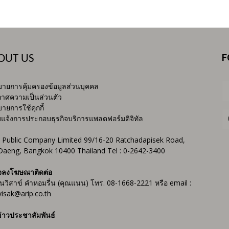
F
OUT US
ายการคุ้มครองข้อมูลส่วนบุคคล
าศความเป็นส่วนตัว
ายการใช้คุกกี้
บแจ้งการประกอบธุรกิจบริการแพลตฟอร์มดิจิทัล
 Public Company Limited 99/16-20 Ratchadapisek Road,
Daeng, Bangkok 10400 Thailand Tel : 0-2642-3400
จลงโฆษณาติดต่อ
ันวิสาข์ คำหอมรื่น (คุณแนน) โทร. 08-1668-2221 หรือ email :
isak@arip.co.th
่าวประชาสัมพันธ์