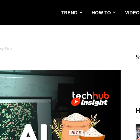
TREND
HOW TO
VIDEO
sy Rice
S
H