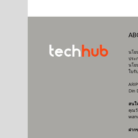
AB
นโยบ
ประก
นโยบ
ใบรั
ARIP
Din 
สนใ
คุณว
wanv
ฝากข