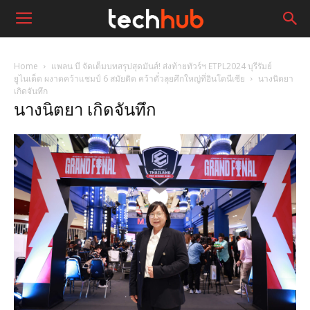
Home
แพลน บี จัดเต็มบทสรุปสุดมันส์! ส่งท้ายทัวร์ฯ ETPL2024 บุรีรัมย์
ยูไนเต็ด ผงาดคว้าแชมป์ 6 สมัยติด คว้าตั๋วลุยศึกใหญ่ที่อินโดนีเซีย
นางนิตยา
เกิดจันทึก
นางนิตยา เกิดจันทึก