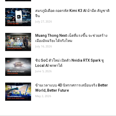
สมรภูมิเดือด ถอดรหัส Kimi K3 AI ม้ามืด สัญชาติ
จีน
July 27, 2026
Muang Thong Next เน็ตที่แรงขึ้น จะช่วยสร้าง
เมืองอัจฉริยะได้จริงไหม
July 16, 2026
ชิป SoC ตัวใหม่ เปิดตัว Nvidia RTX Spark ชู
Local AI พกพาได้
June 5, 2026
ข้ามเวลาแบบ 4D นิทรรศการเสมือนจริง Better
World, Better Future
May 2, 2026