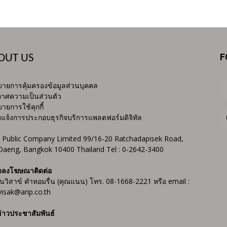
F
OUT US
ายการคุ้มครองข้อมูลส่วนบุคคล
าศความเป็นส่วนตัว
ายการใช้คุกกี้
บแจ้งการประกอบธุรกิจบริการแพลตฟอร์มดิจิทัล
 Public Company Limited 99/16-20 Ratchadapisek Road,
Daeng, Bangkok 10400 Thailand Tel : 0-2642-3400
จลงโฆษณาติดต่อ
ันวิสาข์ คำหอมรื่น (คุณแนน) โทร. 08-1668-2221 หรือ email :
isak@arip.co.th
่าวประชาสัมพันธ์