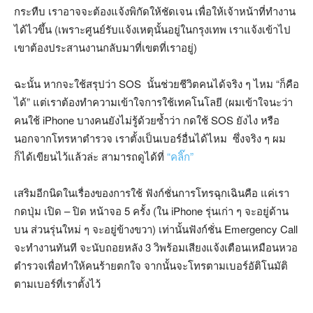
กระทืบ เราอาจจะต้องแจ้งพิกัดให้ชัดเจน เพื่อให้เจ้าหน้าที่ทำงาน
ได้ไวขึ้น (เพราะศูนย์รับแจ้งเหตุนั้นอยู่ในกรุงเทพ เราแจ้งเข้าไป
เขาต้องประสานงานกลับมาที่เขตที่เราอยู่)
ฉะนั้น หากจะใช้สรุปว่า SOS นั้นช่วยชีวิตคนได้จริง ๆ ไหม “ก็คือ
ได้” แต่เราต้องทำความเข้าใจการใช้เทคโนโลยี (ผมเข้าใจนะว่า
คนใช้ iPhone บางคนยังไม่รู้ด้วยซ้ำว่า กดใช้ SOS ยังไง หรือ
นอกจากโทรหาตำรวจ เราตั้งเป็นเบอร์อื่นได้ไหม ซึ่งจริง ๆ ผม
ก็ได้เขียนไว้แล้วล่ะ สามารถดูได้ที่
“คลิ๊ก”
เสริมอีกนิดในเรื่องของการใช้ ฟังก์ชั่นการโทรฉุกเฉินคือ แค่เรา
กดปุ่ม เปิด – ปิด หน้าจอ 5 ครั้ง (ใน iPhone รุ่นเก่า ๆ จะอยู่ด้าน
บน ส่วนรุ่นใหม่ ๆ จะอยู่ข้างขวา) เท่านั้นฟังก์ชั่น Emergency Call
จะทำงานทันที จะนับถอยหลัง 3 วิพร้อมเสียงแจ้งเตือนเหมือนหวอ
ตำรวจเพื่อทำให้คนร้ายตกใจ จากนั้นจะโทรตามเบอร์อัติโนมัติ
ตามเบอร์ที่เราตั้งไว้