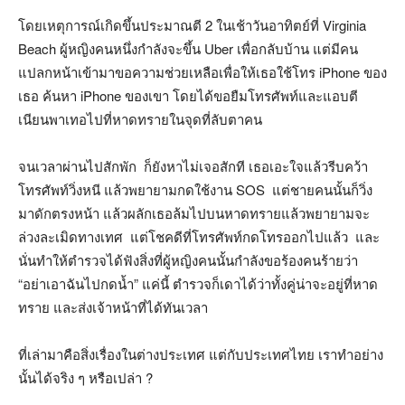
โดยเหตุการณ์เกิดขึ้นประมาณตี 2 ในเช้าวันอาทิตย์ที่ Virginia
Beach ผู้หญิงคนหนึ่งกำลังจะขึ้น Uber เพื่อกลับบ้าน แต่มีคน
แปลกหน้าเข้ามาขอความช่วยเหลือเพื่อให้เธอใช้โทร iPhone ของ
เธอ ค้นหา iPhone ของเขา โดยได้ขอยืมโทรศัพท์และแอบตี
เนียนพาเทอไปที่หาดทรายในจุดที่ลับตาคน
จนเวลาผ่านไปสักพัก ก็ยังหาไม่เจอสักที เธอเอะใจแล้วรีบคว้า
โทรศัพท์วิ่งหนี แล้วพยายามกดใช้งาน SOS แต่ชายคนนั้นก็วิ่ง
มาดักตรงหน้า แล้วผลักเธอล้มไปบนหาดทรายแล้วพยายามจะ
ล่วงละเมิดทางเทศ แต่โชคดีที่โทรศัพท์กดโทรออกไปแล้ว และ
นั่นทำให้ตำรวจได้ฟังสิ่งที่ผู้หญิงคนนั้นกำลังขอร้องคนร้ายว่า
“อย่าเอาฉันไปกดน้ำ” แค่นี้ ตำรวจก็เดาได้ว่าทั้งคู่น่าจะอยู่ที่หาด
ทราย และส่งเจ้าหน้าที่ได้ทันเวลา
ที่เล่ามาคือสิ่งเรื่องในต่างประเทศ แต่กับประเทศไทย เราทำอย่าง
นั้นได้จริง ๆ หรือเปล่า ?