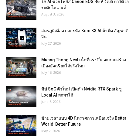
ใช้ AI ช่วยโฟกัส Canon EOS R6 V จัดสเปกวิดีโอ
ระดับไฮเอนด์
August 3, 2026
สมรภูมิเดือด ถอดรหัส Kimi K3 AI ม้ามืด สัญชาติ
จีน
July 27, 2026
Muang Thong Next เน็ตที่แรงขึ้น จะช่วยสร้าง
เมืองอัจฉริยะได้จริงไหม
July 16, 2026
ชิป SoC ตัวใหม่ เปิดตัว Nvidia RTX Spark ชู
Local AI พกพาได้
June 5, 2026
ข้ามเวลาแบบ 4D นิทรรศการเสมือนจริง Better
World, Better Future
May 2, 2026