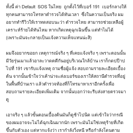
ทั้งนี้ ค่า Default SOS ในไทย ถูกตั้งไว้ที่เบอร์ 191 เบอร์กลางให้
ทุกคนสามารถโทรหาตำรวจได้ทันเวลา ซึ่งในความเป็นจริง ผม
อยากทำรีวิวให้เราทดสอบนะว่า ตำรวจไทย สามารถช่วยเหลือผู้
เคราะห์ร้ายได้ทันไหม หากเกิดเหตุฉุกเฉินขึ้น แต่ทำไม่ได้
(เพราะมันจะกลายเป็นแจ้งความเท็จแทนน่ะสิ)
ผมจึงอยากขอยก เหตุการณ์จริง ๆ ที่เคยแจ้งจริง ๆ เพราะตอนนั้น
มีวัยรุ่นเมาแล้วอาละวาดตตีกันอยู่บริเวณใกล้บ้าน เราก็กดปป๊าป
ไปที่ 191 เขารับแจ้งเหตุ ถามชื่อผู้แจ้ง สอบถามรายละเอียดเบื้อง
ต้น จากนั้นเข้าใจว่าเค้าน่าจะส่งเบอร์ของเราให้สถานีตำรวจที่อยู่
ในพื้นที่บ้านเรา แล้วตำรวจท้องที่ก็โทรมาหาเราอีกครั้งเพื่อ
สอบถามรายละเอียดเพิ่มเติม จากนั้นบอกว่าจะรีบส่งสายตรวจมา
ดู
เอาจริง ๆ แล้วขั้นตอนเบื้องต้นมันก็ดูช้าไปนิด แต่เข้าใจว่ากรณี
ของผมอาจจะไม่ได้ฉุกเฉินมากนัก เพราะมันไม่ใช่เหตุร้ายที่เกิด
ขึ้นกับตัวเอง แต่หากแจ้งว่า เรากำลังวิ่งหนี หรือกำลังโดนตาม