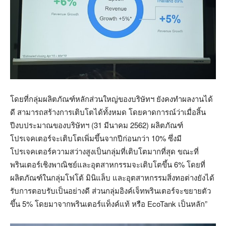
โดยที่กลุ่มผลิตภัณฑ์หลักส่วนใหญ่ของบริษัทฯ ยังคงทำผลงานได้
ดี สามารถสร้างการเติบโตได้ทั้งหมด โดยคาดการณ์ว่าเมื่อสิ้น
ปีงบประมาณของบริษัทฯ (31 มีนาคม 2562) ผลิตภัณฑ์
โปรเจคเตอร์จะเติบโตเพิ่มขึ้นจากปีก่อนกว่า 10% ซึ่งมี
โปรเจคเตอร์ความสว่างสูงเป็นกลุ่มที่เติบโตมากที่สุด ขณะที่
พรินเตอร์เชิงพาณิชย์และอุตสาหกรรมจะเติบโตขึ้น 6% โดยที่
ผลิตภัณฑ์ในกลุ่มโฟโต้ มินิแล็บ และอุตสาหกรรมสิ่งทอต่างยังได้
รับการตอบรับเป็นอย่างดี ส่วนกลุ่มอิงค์เจ็ทพรินเตอร์จะขยายตัว
ขึ้น 5% โดยมาจากพรินเตอร์แท็งค์แท้ หรือ EcoTank เป็นหลัก”