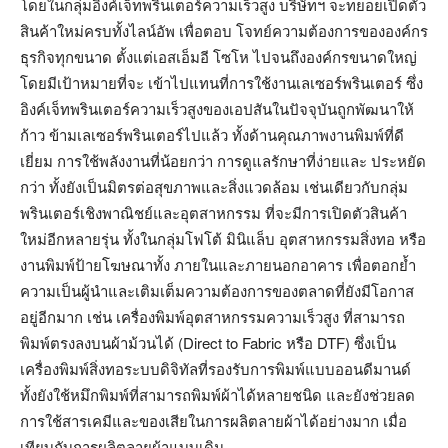
โดยในกลุ่มอิงค์เจ็ทพรินเตอร์ความเร็วสูง บริษัทฯ จะทยอยเปิดตัว
สินค้าใหม่ครบทั้งไลน์อัพ เพื่อตอบ โจทย์ความต้องการขององค์กร
ธุรกิจทุกขนาด ตั้งแต่เอสเอ็มอี โซโห ไปจนถึงองค์กรขนาดใหญ่
โดยมีเป้าหมายที่จะ เข้าไปแทนที่การใช้งานเลเซอร์พรินเตอร์ ซึ่ง
อิงค์เจ็ทพรินเตอร์ความเร็วสูงของเอปสันในปัจจุบันถูกพัฒนาให้
ก้าว ข้ามเลเซอร์พรินเตอร์ไปแล้ว ทั้งด้านคุณภาพงานพิมพ์ที่ดี
เยี่ยม การใช้พลังงานที่น้อยกว่า การดูแลรักษาที่ง่ายและ ประหยัด
กว่า ทั้งยังเป็นมิตรต่อสุขภาพและสิ่งแวดล้อม เช่นเดียวกับกลุ่ม
พรินเตอร์เชิงพาณิชย์และอุตสาหกรรม ที่จะมีการเปิดตัวสินค้า
ใหม่อีกหลายรุ่น ทั้งในกลุ่มโฟโต้ มินิแล็บ อุตสาหกรรมสิ่งทอ หรือ
งานพิมพ์ป้ายโฆษณาทั้ง ภายในและภายนอกอาคาร เพื่อตอกย้ำ
ความเป็นผู้นำและเติมเต็มความต้องการของตลาดที่ยังมีโอกาส
อยู่อีกมาก เช่น เครื่องพิมพ์อุตสาหกรรมความเร็วสูง ที่สามารถ
พิมพ์ตรงลงบนผ้าม้วนได้ (Direct to Fabric หรือ DTF) ซึ่งเป็น
เครื่องพิมพ์สิ่งทอระบบดิจิทัลที่รองรับการพิมพ์แบบออนดีมานด์
ทั้งยังใช้หมึกพิมพ์ที่สามารถพิมพ์ผ้าได้หลายชนิด และยังช่วยลด
การใช้สารเคมีและของเสียในการผลิตลายผ้าได้อย่างมาก เมื่อ
เทียบกับการผลิตลายผ้าแบบเดิม