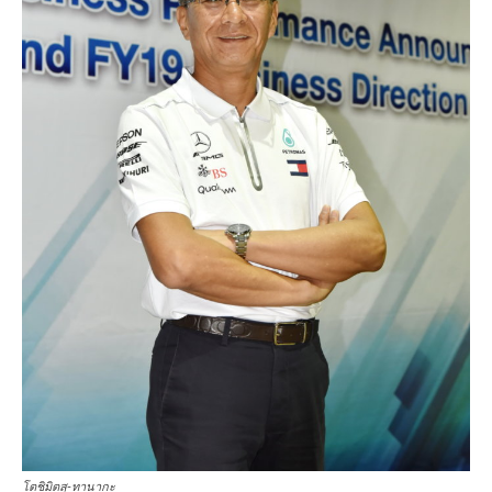
โตชิมิตสุ-ทานากะ