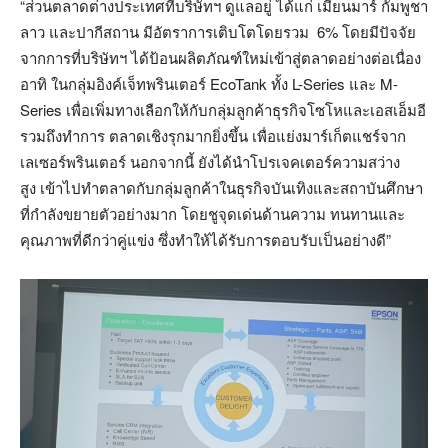
“ส่วนตลาดต่างประเทศที่บริษัทฯ ดูแลอยู่ ได้แก่ เมียนมาร์ กัมพูชา
ลาว และปากีสถาน มีอัตราการเติบโตโดยรวม 6% โดยมีปัจจัย
จากการที่บริษัทฯ ได้ป้อนผลิตภัณฑ์ใหม่เข้าสู่ตลาดอย่างต่อเนื่อง
อาทิ ในกลุ่มอิงค์เจ็ทพรินเตอร์ EcoTank ทั้ง L-Series และ M-
Series เพื่อเพิ่มทางเลือกให้กับกลุ่มลูกค้าธุรกิจโซโหและเอสเอ็มอี
รวมถึงทำการ ตลาดเชิงรุกมากยิ่งขึ้น เพื่อแย่งมาร์เก็ตแชร์จาก
เลเซอร์พรินเตอร์ นอกจากนี้ ยังได้นำโปรเจคเตอร์ความสว่าง
สูง เข้าไปทำตลาดกับกลุ่มลูกค้าในธุรกิจบันเทิงและสถาบันศึกษา
ที่กำลังขยายตัวอย่างมาก โดยชูจุดเด่นด้านความ ทนทานและ
คุณภาพที่ดีกว่าคู่แข่ง ซึ่งทำให้ได้รับการตอบรับเป็นอย่างดี”