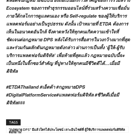
Ecosystem ของการทำธุรกรรมออนไลน์ที่ร่วมสร้างความเชื่อมั่น
ภายใต้กลไกการดูแลตนเอง หรือ Self-regulate ของผู้ให้บริการ
แพลตฟอร์มอย่างเป็นรูปธรรม ดังนั้น เป้าหมายที่ ETDA ต้องการ
เห็นในอนาคตอันใกล้ จึงคาดหวังให้ทุกคนเกิดความเข้าใจที่
ชัดเจนต่อกฎหมาย DPS หลังได้รับการสื่อสารในวงกว้างมากที่สุด
และร่วมกันผลักดันกฎหมายดังกล่าว ผ่านการเป็นทั้ง ‘ผู้ให้-ผู้รับ
บริการแพลตฟอร์มดิจิทัล’ เพื่อท้ายที่สุดแล้ว กฎหมายฉบับนี้จะ
เป็นหนึ่งในจิ๊กซอว์สำคัญ ที่ปูทางให้ทุกคนมีชีวิตดีได้…เมื่อมี
ดิจิทัล
#ETDAThailand #เอ็ตด้า #กฎหมายDPS
#DigitalPlatformService#แพลตฟอร์มดิจิทัล #ชีวิตดีเมื่อมี
ดิจิทัล
###
TAGS
“กฎหมาย DPS” มีแล้วใครได้ประโยชน์ เจาะอินไซต์ที่ ผู้ใช้บริการแพลตฟอร์มดิจิทัล
ต้องอ่าน!