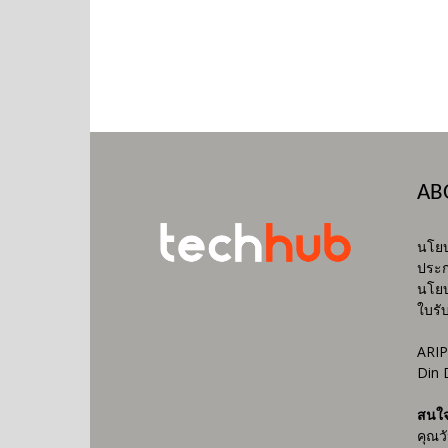
AB
นโยบ
ประก
นโยบ
ใบรั
ARIP
Din 
สนใ
คุณว