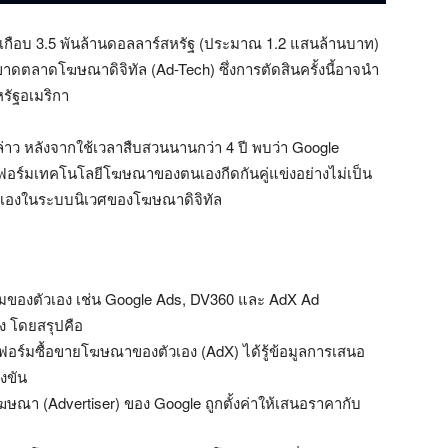
บเกือบ 3.5 พันล้านดอลลาร์สหรัฐ (ประมาณ 1.2 แสนล้านบาท)
าดตลาดโฆษณาดิจิทัล (Ad-Tech) ซึ่งการตัดสินครั้งนี้อาจนำ
รัฐอเมริกา
 หลังจากใช้เวลาสืบสวนนานกว่า 4 ปี พบว่า Google
ร์มเทคโนโลยีโฆษณาของตนเองกีดกันคู่แข่งอย่างไม่เป็น
ัวเองในระบบนิเวศของโฆษณาดิจิทัล
อร์มของตัวเอง เช่น Google Ads, DV360 และ AdX Ad
อง โดยสรุปคือ
ตฟอร์มซื้อขายโฆษณาของตัวเอง (AdX) ได้รู้ข้อมูลการเสนอ
งขัน
งโฆษณา (Advertiser) ของ Google ถูกตั้งค่าให้เสนอราคากับ