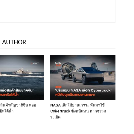
 AUTHOR
ือสินค้าสัญชาติจีน ลอย
NASA เลิกใช้ยานเกราะ หันมาใช้
ิลใต้น้ำ
Cybertruck ซิ่งหนีแทน หากจรวด
ระเบิด