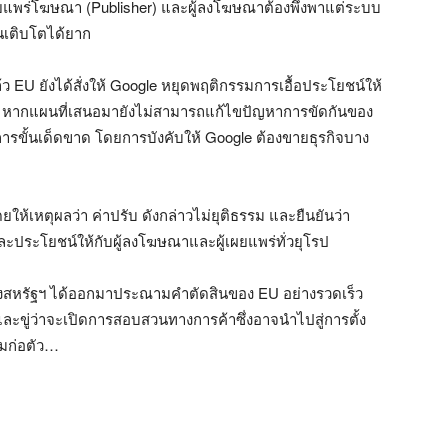
ู้เผยแพร่โฆษณา (Publisher) และผู้ลงโฆษณาต้องพึ่งพาแต่ระบบ
่นเติบโตได้ยาก
EU ยังได้สั่งให้ Google หยุดพฤติกรรมการเอื้อประโยชน์ให้
 หากแผนที่เสนอมายังไม่สามารถแก้ไขปัญหาการขัดกันของ
ขั้นเด็ดขาด โดยการบังคับให้ Google ต้องขายธุรกิจบาง
ยให้เหตุผลว่า ค่าปรับ ดังกล่าวไม่ยุติธรรม และยืนยันว่า
ละประโยชน์ให้กับผู้ลงโฆษณาและผู้เผยแพร่ทั่วยุโรป
องสหรัฐฯ ได้ออกมาประณามคำตัดสินของ EU อย่างรวดเร็ว
 และขู่ว่าจะเปิดการสอบสวนทางการค้าซึ่งอาจนำไปสู่การตั้ง
่มก่อตัว…