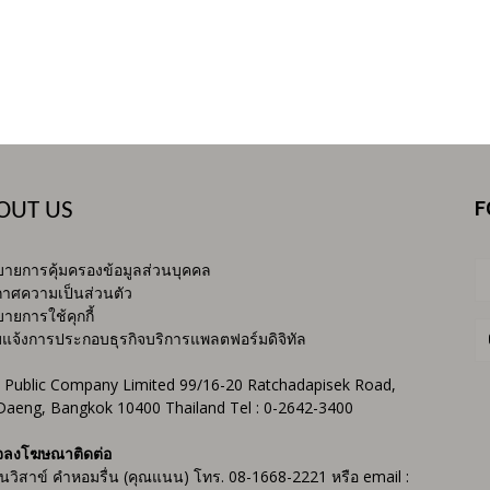
F
OUT US
ายการคุ้มครองข้อมูลส่วนบุคคล
าศความเป็นส่วนตัว
ายการใช้คุกกี้
บแจ้งการประกอบธุรกิจบริการแพลตฟอร์มดิจิทัล
 Public Company Limited 99/16-20 Ratchadapisek Road,
Daeng, Bangkok 10400 Thailand Tel : 0-2642-3400
จลงโฆษณาติดต่อ
ันวิสาข์ คำหอมรื่น (คุณแนน) โทร. 08-1668-2221 หรือ email :