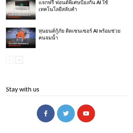
แจกฟรี ฟอนต์พิเศษป้องกัน AI ใช้
เทคโนโลยีสลับคำ
หุ่นยนต์กู้ภัย ติดเซนเซอร์ AI พร้อมช่วย
คนจมน้ำ
Stay with us