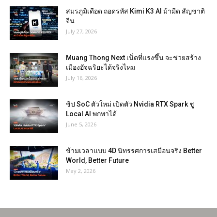
สมรภูมิเดือด ถอดรหัส Kimi K3 AI ม้ามืด สัญชาติ
จีน
July 27, 2026
Muang Thong Next เน็ตที่แรงขึ้น จะช่วยสร้าง
เมืองอัจฉริยะได้จริงไหม
July 16, 2026
ชิป SoC ตัวใหม่ เปิดตัว Nvidia RTX Spark ชู
Local AI พกพาได้
June 5, 2026
ข้ามเวลาแบบ 4D นิทรรศการเสมือนจริง Better
World, Better Future
May 2, 2026