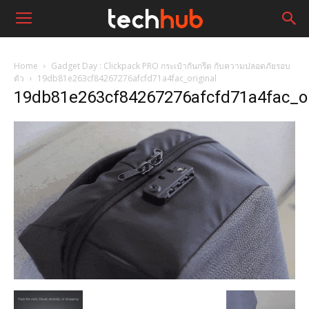
Home
Gadget Day : Clickpack PRO กระเป๋ากันกรีด กับความปลอดภัยรอบ
ตัว
19db81e263cf84267276afcfd71a4fac_original
19db81e263cf84267276afcfd71a4fac_or