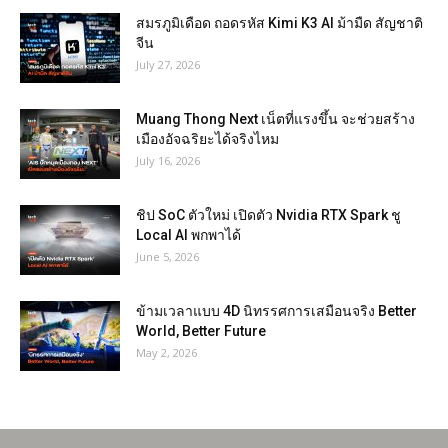
สมรภูมิเดือด ถอดรหัส Kimi K3 AI ม้ามืด สัญชาติ
จีน
July 27, 2026
Muang Thong Next เน็ตที่แรงขึ้น จะช่วยสร้าง
เมืองอัจฉริยะได้จริงไหม
July 16, 2026
ชิป SoC ตัวใหม่ เปิดตัว Nvidia RTX Spark ชู
Local AI พกพาได้
June 5, 2026
ข้ามเวลาแบบ 4D นิทรรศการเสมือนจริง Better
World, Better Future
May 2, 2026