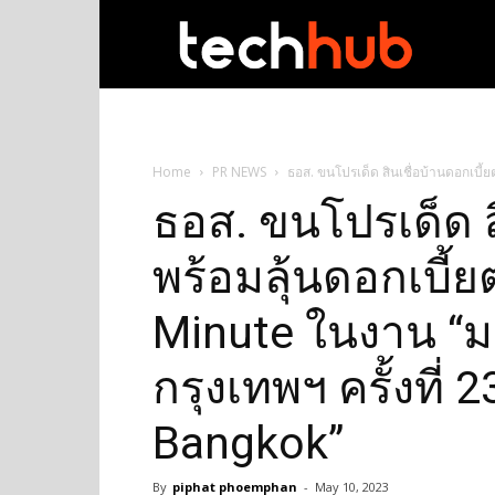
techhub
Home
PR NEWS
ธอส. ขนโปรเด็ด สินเชื่อบ้านดอกเบี้
ธอส. ขนโปรเด็ด สิ
พร้อมลุ้นดอกเบี้ย
Minute ในงาน “
กรุงเทพฯ ครั้งที่
Bangkok”
By
piphat phoemphan
-
May 10, 2023