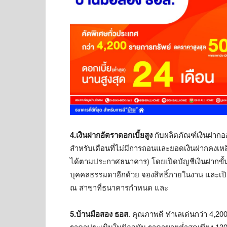
4.
เงินฝากอัตราดอกเบี้ยสูง
กับผลิตภัณฑ์เงินฝากออม
สำหรับเดือนที่ไม่มีการถอนและยอดเงินฝากคงเหลื
ได้ตามประกาศธนาคาร) โดยเปิดบัญชีเงินฝากขั้นต
บุคคลธรรมดาอีกด้วย จองสิทธิ์ภายในงาน และเปิด
ณ สาขาที่ธนาคารกำหนด และ
5
.บ้านมือสอง ธอส
. คุณภาพดี ทำเลเด่นกว่า 4,2
ราคาประเมินในปัจจุบัน ราคาขายต่ำสุดเพียง 130