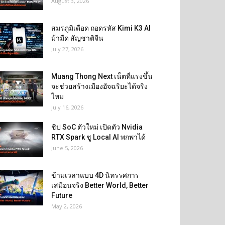
August 3, 2026
สมรภูมิเดือด ถอดรหัส Kimi K3 AI
ม้ามืด สัญชาติจีน
July 27, 2026
Muang Thong Next เน็ตที่แรงขึ้น
จะช่วยสร้างเมืองอัจฉริยะได้จริง
ไหม
July 16, 2026
ชิป SoC ตัวใหม่ เปิดตัว Nvidia
RTX Spark ชู Local AI พกพาได้
June 5, 2026
ข้ามเวลาแบบ 4D นิทรรศการ
เสมือนจริง Better World, Better
Future
May 2, 2026