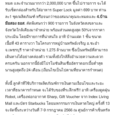
หมด และจำนวนมากกว่า 2,000,000 บาท ขึ้นไป/รายการ จะได้
รับเซ็ตกล่องสำหรับใส่อาหาร Super Lock มูลค่า 699 บาท ท่าน
ละ1 ชุด/ผลิตภัณฑ์ หรือจนกว่าของสมนาคุณจะหมดและ
4
.บ้าน
มือสอง ธอส
. คัดพิเศษกว่า 900 รายการ ในจังหวัดสงขลาและ
จังหวัดใกล้เคียงมาจำหน่าย พร้อมส่วนลดสูงสุด 50%จากราคา
ประเมิน โดยมีรายการที่น่าสนใจ อาทิ บ้านแฝด 1 ชั้น ขนาด
เนื้อที่ 43 ตารางวา ในโครงการหมู่บ้านทรัพย์เจริญ อ.ชะอำ
จ.เพชรบุรี ราคาจำหน่าย 1.275 ล้านบาท ซึ่งเป็นทรัพย์ที่สามารถ
เดินทางได้อย่างคล่องตัว รวมทั้งยังใกล้สิ่งอำนวยความสะดวก
ครบครัน นอกจากนี้ยังมีโปรโมชันสินเชื่ออัตราดอกเบี้ยต่ำสุด
นานสูงสุดถึง 24 เดือน (เงื่อนไขเป็นไปตามที่ธนาคารกำหนด)
ทั้งนี้ ลูกค้าที่ใช้บริการผลิตภัณฑ์การเงินตามเงื่อนไขและระยะ
เวลาที่ธนาคารกำหนด จะได้รับของที่ระลึกฟรี!! อาทิ เครื่องดูดฝุ่น
Robot, เครื่องฟอกอากาศ Sharp, Gift Voucher จาก Index Living
Mall และบัตร Starbucks โดยมหกรรมการเงินหาดใหญ่ ครั้งที่ 13
จะจัดขึ้นระหว่างวันที่ 7-9 กรกฎาคม 2566 ณ ศูนย์การค้าเซ็นทรัล