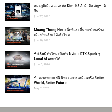
สมรภูมิเดือด ถอดรหัส Kimi K3 AI ม้ามืด สัญชาติ
จีน
July 27, 2026
Muang Thong Next เน็ตที่แรงขึ้น จะช่วยสร้าง
เมืองอัจฉริยะได้จริงไหม
July 16, 2026
ชิป SoC ตัวใหม่ เปิดตัว Nvidia RTX Spark ชู
Local AI พกพาได้
June 5, 2026
ข้ามเวลาแบบ 4D นิทรรศการเสมือนจริง Better
World, Better Future
May 2, 2026