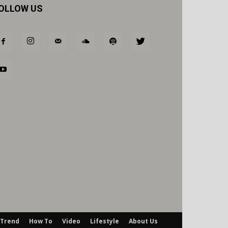
OLLOW US
Trend
How To
Video
Lifestyle
About Us