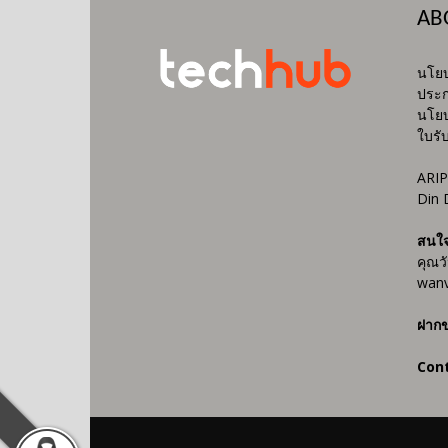
AB
นโยบ
ประก
นโยบ
ใบรั
ARIP
Din 
สนใ
คุณว
wanv
ฝากข
Con