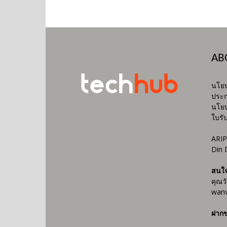
AB
นโยบ
ประก
นโยบ
ใบรั
ARIP
Din 
สนใ
คุณว
wanv
ฝากข