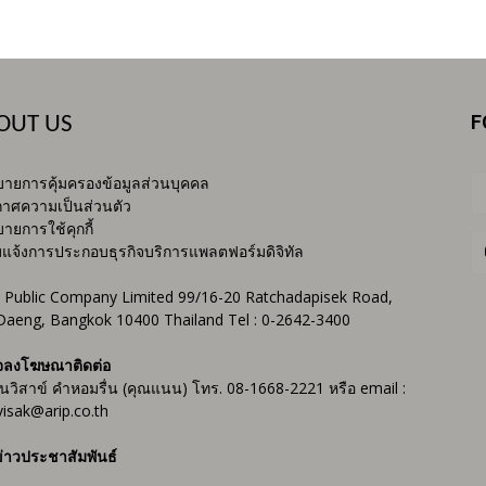
F
OUT US
ายการคุ้มครองข้อมูลส่วนบุคคล
าศความเป็นส่วนตัว
ายการใช้คุกกี้
บแจ้งการประกอบธุรกิจบริการแพลตฟอร์มดิจิทัล
 Public Company Limited 99/16-20 Ratchadapisek Road,
Daeng, Bangkok 10400 Thailand Tel : 0-2642-3400
จลงโฆษณาติดต่อ
ันวิสาข์ คำหอมรื่น (คุณแนน) โทร. 08-1668-2221 หรือ email :
isak@arip.co.th
่าวประชาสัมพันธ์