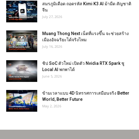
สมรภูมิเดือด ถอดรหัส Kimi K3 AI ม้ามืด สัญชาติ
จีน
July 27, 2026
Muang Thong Next เน็ตที่แรงขึ้น จะช่วยสร้าง
เมืองอัจฉริยะได้จริงไหม
July 16, 2026
ชิป SoC ตัวใหม่ เปิดตัว Nvidia RTX Spark ชู
Local AI พกพาได้
June 5, 2026
ข้ามเวลาแบบ 4D นิทรรศการเสมือนจริง Better
World, Better Future
May 2, 2026