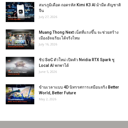
สมรภูมิเดือด ถอดรหัส Kimi K3 AI ม้ามืด สัญชาติ
จีน
July 27, 2026
Muang Thong Next เน็ตที่แรงขึ้น จะช่วยสร้าง
เมืองอัจฉริยะได้จริงไหม
July 16, 2026
ชิป SoC ตัวใหม่ เปิดตัว Nvidia RTX Spark ชู
Local AI พกพาได้
June 5, 2026
ข้ามเวลาแบบ 4D นิทรรศการเสมือนจริง Better
World, Better Future
May 2, 2026