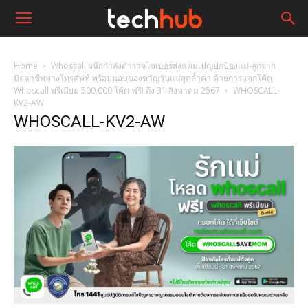
Home
Whoscall ผนึกกำลังตำรวจไซเบอร์ส่งแคมเปญปกป้องแม่-ลูกจาก
มิจฉาชีพทางโทรศัพท์ พร้อมมอบของขวัญวันแม่สุดล้ำค่า ด้วยการแจกโค้ด
Whoscall พรีเมียม 500,000 โค้ด ฟรี! ถึง 31 สิงหาคม 2567
WHOSCALL-
KV2-AW
WHOSCALL-KV2-AW