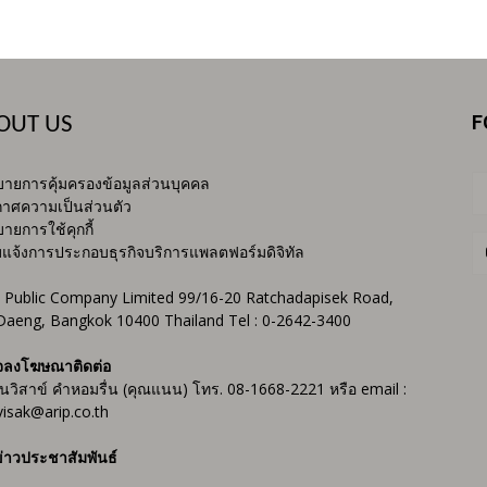
F
OUT US
ายการคุ้มครองข้อมูลส่วนบุคคล
าศความเป็นส่วนตัว
ายการใช้คุกกี้
บแจ้งการประกอบธุรกิจบริการแพลตฟอร์มดิจิทัล
 Public Company Limited 99/16-20 Ratchadapisek Road,
Daeng, Bangkok 10400 Thailand Tel : 0-2642-3400
จลงโฆษณาติดต่อ
ันวิสาข์ คำหอมรื่น (คุณแนน) โทร. 08-1668-2221 หรือ email :
isak@arip.co.th
่าวประชาสัมพันธ์