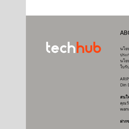
AB
นโยบ
ประก
นโยบ
ใบรั
ARIP
Din 
สนใ
คุณว
wanv
ฝากข