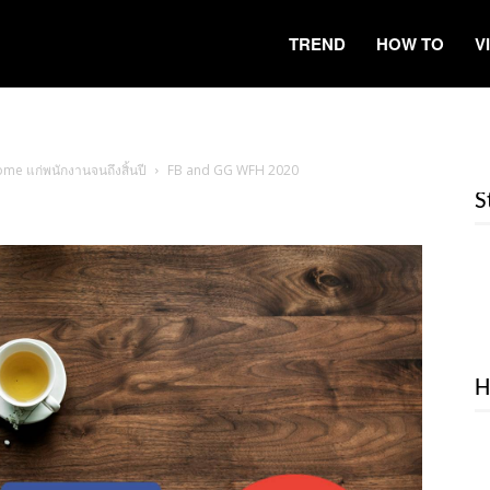
TREND
HOW TO
V
e แก่พนักงานจนถึงสิ้นปี
FB and GG WFH 2020
S
H