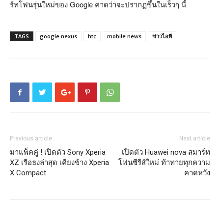
ร์ทโฟนรุ่นใหม่ของ Google คาดว่าจะปรากฏขึ้นในเร็วๆ นี้
TAGS
google nexus
htc
mobile news
ข่าวไอที
Previous article
Next article
มาแพ็คคู่ ! เปิดตัว Sony Xperia
เปิดตัว Huawei nova สมาร์ท
XZ เรือธงล่าสุด เคียงข้าง Xperia
โฟนซีรีส์ใหม่ ท้าทายทุกความ
X Compact
คาดหวัง