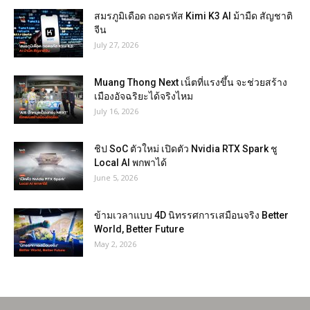
สมรภูมิเดือด ถอดรหัส Kimi K3 AI ม้ามืด สัญชาติ
จีน
July 27, 2026
Muang Thong Next เน็ตที่แรงขึ้น จะช่วยสร้าง
เมืองอัจฉริยะได้จริงไหม
July 16, 2026
ชิป SoC ตัวใหม่ เปิดตัว Nvidia RTX Spark ชู
Local AI พกพาได้
June 5, 2026
ข้ามเวลาแบบ 4D นิทรรศการเสมือนจริง Better
World, Better Future
May 2, 2026