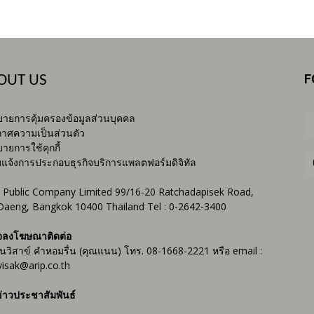
F
OUT US
ายการคุ้มครองข้อมูลส่วนบุคคล
าศความเป็นส่วนตัว
ายการใช้คุกกี้
บแจ้งการประกอบธุรกิจบริการแพลตฟอร์มดิจิทัล
 Public Company Limited 99/16-20 Ratchadapisek Road,
Daeng, Bangkok 10400 Thailand Tel : 0-2642-3400
จลงโฆษณาติดต่อ
ันวิสาข์ คำหอมรื่น (คุณแนน) โทร. 08-1668-2221 หรือ email :
isak@arip.co.th
่าวประชาสัมพันธ์