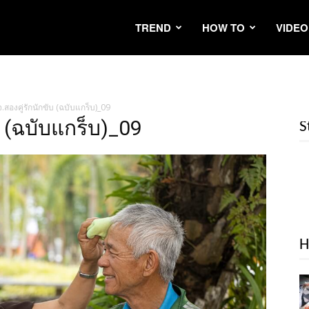
TREND
HOW TO
VIDEO
จ.สองคู่รักนักขับ (ฉบับแกร็บ)_09
บ (ฉบับแกร็บ)_09
S
H