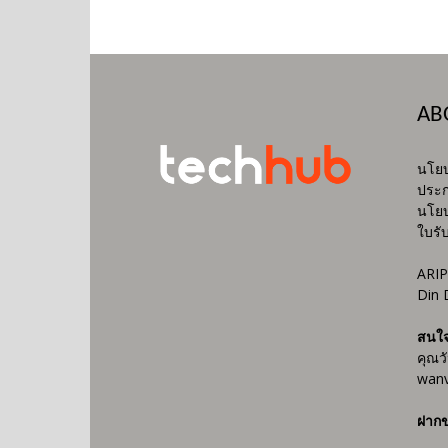
AB
นโยบ
ประก
นโยบ
ใบรั
ARIP
Din 
สนใ
คุณว
wanv
ฝากข