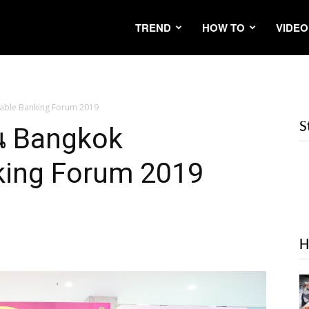
TREND
HOW TO
VIDEO
inable Banking Forum 2019
S
น Bangkok
king Forum 2019
H