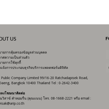
F
OUT US
ายการคุ้มครองข้อมูลส่วนบุคคล
าศความเป็นส่วนตัว
ายการใช้คุกกี้
บแจ้งการประกอบธุรกิจบริการแพลตฟอร์มดิจิทัล
 Public Company Limited 99/16-20 Ratchadapisek Road,
Daeng, Bangkok 10400 Thailand Tel : 0-2642-3400
จลงโฆษณาติดต่อ
ันวิสาข์ คำหอมรื่น (คุณแนน) โทร. 08-1668-2221 หรือ email :
isak@arip.co.th