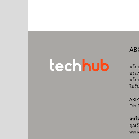
AB
นโยบ
ประก
นโยบ
ใบรั
ARIP
Din 
สนใ
คุณว
wanv