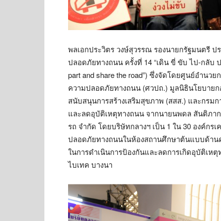
พลเอกประวิตร วงษ์สุวรรณ รองนายกรัฐมนตรี ประ
ปลอดภัยทางถนน ครั้งที่ 14 “เดิน ขี่ ขับ ไป-กลั
part and share the road”) ซึ่งจัดโดยศูนย์อำนว
ความปลอดภัยทางถนน (ศวปถ.) มูลนิธินโยบายกอ
สนับสนุนการสร้างเสริมสุขภาพ (สสส.) และกรม
และลดอุบัติเหตุทางถนน จากนายนพดล สันติภากรณ
รถ จำกัด โดยบริษัทกลางฯ เป็น 1 ใน 30 องค์ก
ปลอดภัยทางถนนในห้องสถานศึกษาต้นแบบด้านค
ในการดำเนินการป้องกันและลดการเกิดอุบัติเห
ไบเทค บางนา