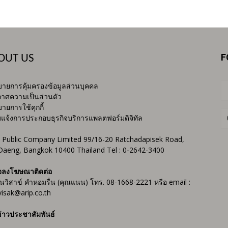
F
OUT US
ายการคุ้มครองข้อมูลส่วนบุคคล
าศความเป็นส่วนตัว
ายการใช้คุกกี้
บแจ้งการประกอบธุรกิจบริการแพลตฟอร์มดิจิทัล
 Public Company Limited 99/16-20 Ratchadapisek Road,
Daeng, Bangkok 10400 Thailand Tel : 0-2642-3400
จลงโฆษณาติดต่อ
ันวิสาข์ คำหอมรื่น (คุณแนน) โทร. 08-1668-2221 หรือ email :
isak@arip.co.th
่าวประชาสัมพันธ์