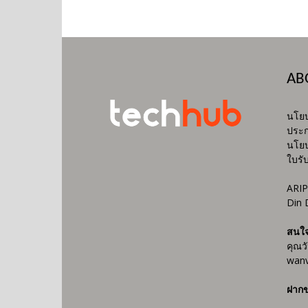
AB
นโยบ
ประก
นโยบ
ใบรั
ARIP
Din 
สนใ
คุณว
wanv
ฝากข