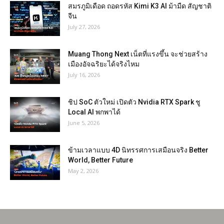
สมรภูมิเดือด ถอดรหัส Kimi K3 AI ม้ามืด สัญชาติ
จีน
July 27, 2026
Muang Thong Next เน็ตที่แรงขึ้น จะช่วยสร้าง
เมืองอัจฉริยะได้จริงไหม
July 16, 2026
ชิป SoC ตัวใหม่ เปิดตัว Nvidia RTX Spark ชู
Local AI พกพาได้
June 5, 2026
ข้ามเวลาแบบ 4D นิทรรศการเสมือนจริง Better
World, Better Future
May 2, 2026