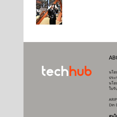
AB
นโยบ
ประก
นโยบ
ใบรั
ARIP
Din 
สนใ