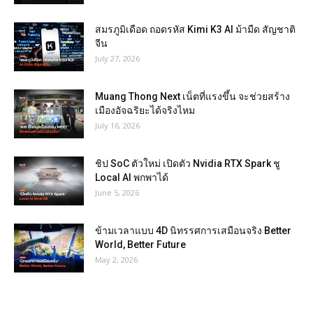
สมรภูมิเดือด ถอดรหัส Kimi K3 AI ม้ามืด สัญชาติ
จีน
July 27, 2026
Muang Thong Next เน็ตที่แรงขึ้น จะช่วยสร้าง
เมืองอัจฉริยะได้จริงไหม
July 16, 2026
ชิป SoC ตัวใหม่ เปิดตัว Nvidia RTX Spark ชู
Local AI พกพาได้
June 5, 2026
ข้ามเวลาแบบ 4D นิทรรศการเสมือนจริง Better
World, Better Future
May 2, 2026