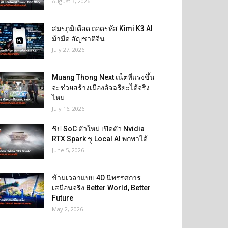
August 3, 2026
สมรภูมิเดือด ถอดรหัส Kimi K3 AI
ม้ามืด สัญชาติจีน
July 27, 2026
Muang Thong Next เน็ตที่แรงขึ้น
จะช่วยสร้างเมืองอัจฉริยะได้จริง
ไหม
July 16, 2026
ชิป SoC ตัวใหม่ เปิดตัว Nvidia
RTX Spark ชู Local AI พกพาได้
June 5, 2026
ข้ามเวลาแบบ 4D นิทรรศการ
เสมือนจริง Better World, Better
Future
May 2, 2026