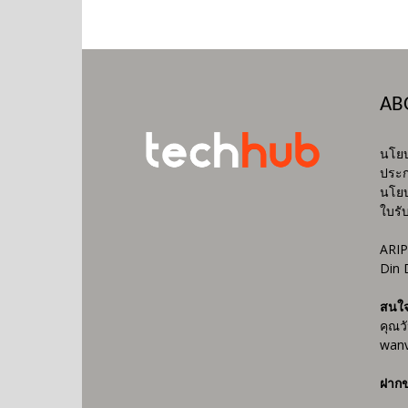
AB
นโยบ
ประก
นโยบ
ใบรั
ARIP
Din 
สนใ
คุณว
wanv
ฝากข