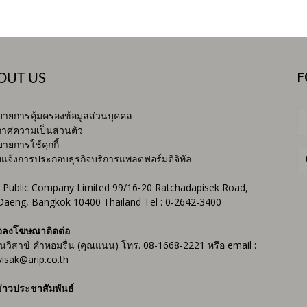
F
OUT US
ายการคุ้มครองข้อมูลส่วนบุคคล
าศความเป็นส่วนตัว
ายการใช้คุกกี้
บแจ้งการประกอบธุรกิจบริการแพลตฟอร์มดิจิทัล
 Public Company Limited 99/16-20 Ratchadapisek Road,
Daeng, Bangkok 10400 Thailand Tel : 0-2642-3400
จลงโฆษณาติดต่อ
ันวิสาข์ คำหอมรื่น (คุณแนน) โทร. 08-1668-2221 หรือ email :
isak@arip.co.th
่าวประชาสัมพันธ์