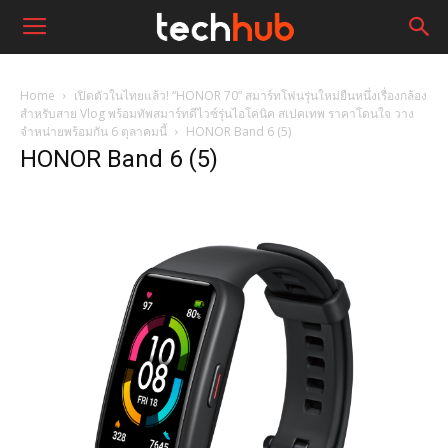
Home
เปิดตัวในไทยแล้ว! “HONOR 70” สมาร์ทโฟนรุ่นใหม่ยืนหนึ่งเรื่องกล้อง
สำหรับสาย Vlog พร้อมทัพสมาร์ทดีไวซ์รุ่นไอโคนิค สเปคเทพ ราคาโดนใจ วาง
จำหน่ายพร้อมกัน 6 ตุลาคมนี้
HONOR Band 6 (5)
HONOR Band 6 (5)