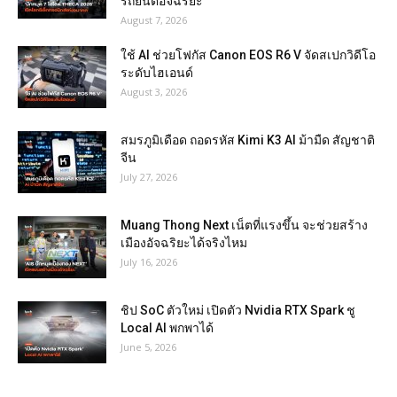
รถยนต์อัจฉริยะ
August 7, 2026
ใช้ AI ช่วยโฟกัส Canon EOS R6 V จัดสเปกวิดีโอ
ระดับไฮเอนด์
August 3, 2026
สมรภูมิเดือด ถอดรหัส Kimi K3 AI ม้ามืด สัญชาติ
จีน
July 27, 2026
Muang Thong Next เน็ตที่แรงขึ้น จะช่วยสร้าง
เมืองอัจฉริยะได้จริงไหม
July 16, 2026
ชิป SoC ตัวใหม่ เปิดตัว Nvidia RTX Spark ชู
Local AI พกพาได้
June 5, 2026