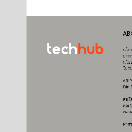
AB
นโยบ
ประก
นโยบ
ใบรั
ARIP
Din 
สนใ
คุณว
wanv
ฝากข