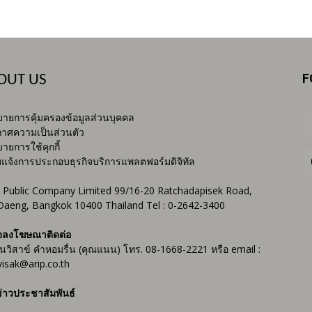
F
OUT US
ายการคุ้มครองข้อมูลส่วนบุคคล
าศความเป็นส่วนตัว
ายการใช้คุกกี้
บแจ้งการประกอบธุรกิจบริการแพลตฟอร์มดิจิทัล
 Public Company Limited 99/16-20 Ratchadapisek Road,
Daeng, Bangkok 10400 Thailand Tel : 0-2642-3400
จลงโฆษณาติดต่อ
ันวิสาข์ คำหอมรื่น (คุณแนน) โทร. 08-1668-2221 หรือ email :
isak@arip.co.th
่าวประชาสัมพันธ์