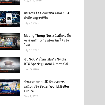
August 3, 2026
สมรภูมิเดือด ถอดรหัส Kimi K3 AI
ม้ามืด สัญชาติจีน
July 27, 2026
Muang Thong Next เน็ตที่แรงขึ้น
จะช่วยสร้างเมืองอัจฉริยะได้จริง
ไหม
July 16, 2026
ชิป SoC ตัวใหม่ เปิดตัว Nvidia
RTX Spark ชู Local AI พกพาได้
June 5, 2026
ข้ามเวลาแบบ 4D นิทรรศการ
เสมือนจริง Better World, Better
Future
May 2, 2026