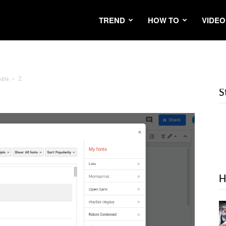
TREND
HOW TO
VIDEO
นตอน
2
S
H