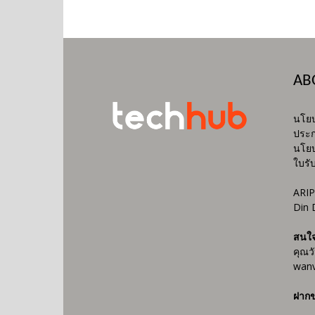
AB
นโยบ
ประก
นโยบ
ใบรั
ARIP
Din 
สนใ
คุณว
wanv
ฝากข