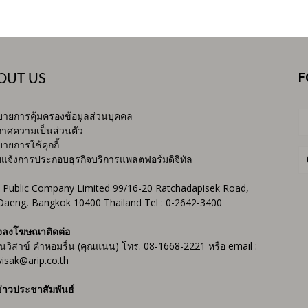
F
OUT US
ายการคุ้มครองข้อมูลส่วนบุคคล
าศความเป็นส่วนตัว
ายการใช้คุกกี้
บแจ้งการประกอบธุรกิจบริการแพลตฟอร์มดิจิทัล
 Public Company Limited 99/16-20 Ratchadapisek Road,
Daeng, Bangkok 10400 Thailand Tel : 0-2642-3400
จลงโฆษณาติดต่อ
ันวิสาข์ คำหอมรื่น (คุณแนน) โทร. 08-1668-2221 หรือ email :
isak@arip.co.th
่าวประชาสัมพันธ์