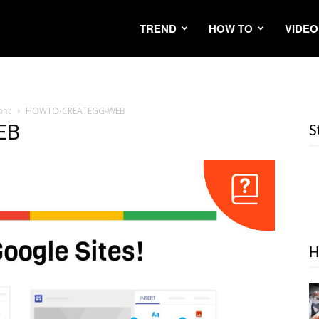
TREND
HOW TO
VIDEO
 วาง
HOWTO-CREATEGG-WEB
EB
S
H