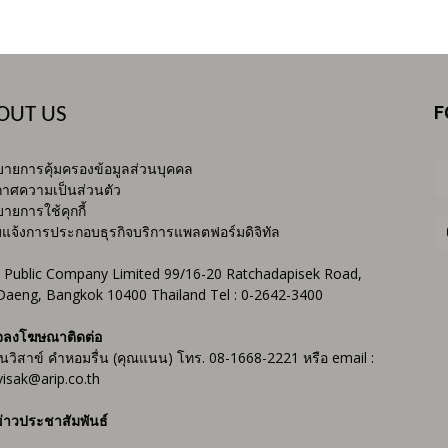
F
OUT US
ายการคุ้มครองข้อมูลส่วนบุคคล
าศความเป็นส่วนตัว
ายการใช้คุกกี้
บแจ้งการประกอบธุรกิจบริการแพลตฟอร์มดิจิทัล
 Public Company Limited 99/16-20 Ratchadapisek Road,
Daeng, Bangkok 10400 Thailand Tel : 0-2642-3400
จลงโฆษณาติดต่อ
ันวิสาข์ คำหอมรื่น (คุณแนน) โทร. 08-1668-2221 หรือ email :
isak@arip.co.th
่าวประชาสัมพันธ์