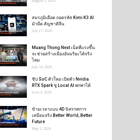
August 3, 2026
สมรภูมิเดือด ถอดรหัส Kimi K3 AI
ม้ามืด สัญชาติจีน
July 27, 2026
Muang Thong Next เน็ตที่แรงขึ้น
จะช่วยสร้างเมืองอัจฉริยะได้จริง
ไหม
July 16, 2026
ชิป SoC ตัวใหม่ เปิดตัว Nvidia
RTX Spark ชู Local AI พกพาได้
June 5, 2026
ข้ามเวลาแบบ 4D นิทรรศการ
เสมือนจริง Better World, Better
Future
May 2, 2026