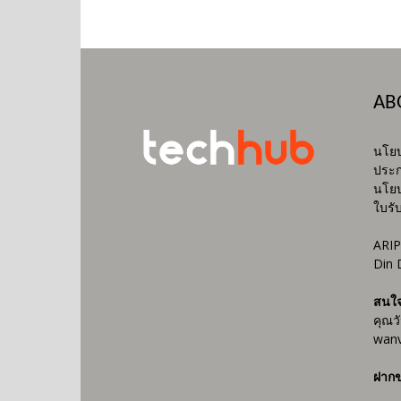
AB
นโยบ
ประก
นโยบ
ใบรั
ARIP
Din 
สนใ
คุณว
wanv
ฝากข